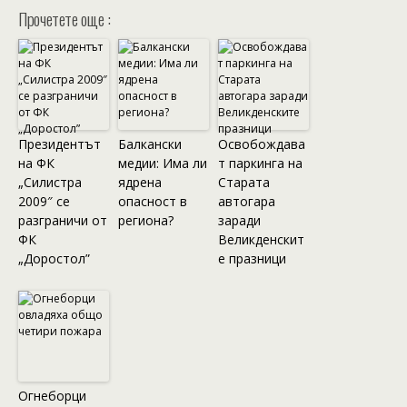
Прочетете още :
Президентът
Балкански
Освобождава
на ФК
медии: Има ли
т паркинга на
„Силистра
ядрена
Старата
2009″ се
опасност в
автогара
разграничи от
региона?
заради
ФК
Великденскит
„Доростол”
е празници
Огнеборци