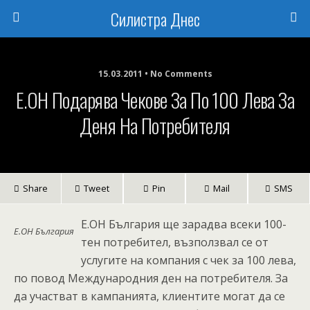
Силистра Днес
15.03.2011 • No Comments
Е.ОН Подарява Чекове За По 100 Лева За
Деня На Потребителя
Share
Tweet
Pin
Mail
SMS
E.OН България ще зарадва всеки 100-
Е.ОН България
тен потребител, възползвал се от
услугите на компания с чек за 100 лева,
по повод Международния ден на потребителя. За
да участват в кампанията, клиентите могат да се