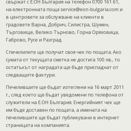
свържат с Е.ОН България на телефон 0700 161 61,
на електронната поща service@eon-bulgaria.com и
в центровете за обслужване на клиенти в
градовете Варна, Добрич, Силистра, Шумен,
Търговище, Велико Търново, Горна Оряховица,
Габрово, Русе и Разград.
Спечелилите ще получат своя чек по пощата. Ако
сумата от текущата сметка не достига 100 лв., то
остатъкът от наградата ще бъде приспаднат от
следващите фактури.
Печелившите ще бъдат изтеглени на 16 март 2011
г., след което ще бъдат уведомени по телефона от
служители на Е.ОН България. Енергийният чек ще
им бъде доставен по пощата, а имената на
печелившите ще бъдат публикувани в интернет
страницата на компанията.