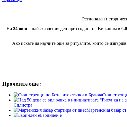
Регионален историческ
На
24 юни
– най-жизнения ден през годината, Ви каним в
6.
Ако искате да научите още за ритуалите, които се извършва
Прочетете още :
Силистренци
Силистра
Мартенския базар ст
Бабинден е