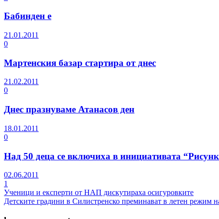
Бабинден е
21.01.2011
0
Мартенския базар стартира от днес
21.02.2011
0
Днес празнуваме Атанасов ден
18.01.2011
0
Над 50 деца се включиха в инициативата “Рисун
02.06.2011
1
Ученици и експерти от НАП дискутираха осигуровките
Детските градини в Силистренско преминават в летен режим н