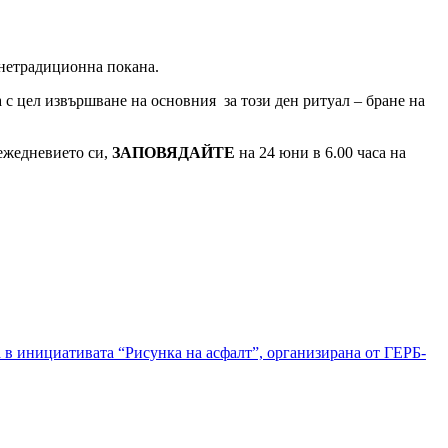
 нетрадиционна покана.
а с цел извършване на основния за този ден ритуал – бране на
 ежедневието си,
ЗАПОВЯДАЙТЕ
на 24 юни в 6.00 часа на
 в инициативата “Рисунка на асфалт”, организирана от ГЕРБ-