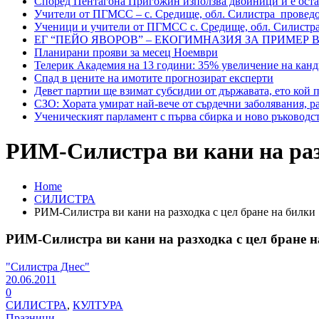
Според Пентагона Пригожин използва двойници и е остан
Учители от ПГМСС – с. Средище, обл. Силистра проведо
Ученици и учители от ПГМСС с. Средище, обл. Силистр
ЕГ “ПЕЙО ЯВОРОВ” – ЕКОГИМНАЗИЯ ЗА ПРИМЕР 
Планирани прояви за месец Ноември
Телерик Академия на 13 години: 35% увеличение на канд
Спад в цените на имотите прогнозират експерти
Девет партии ще взимат субсидии от държавата, ето кой 
СЗО: Хората умират най-вече от сърдечни заболявания, р
Ученическият парламент с първа сбирка и ново ръководс
РИМ-Силистра ви кани на раз
Home
СИЛИСТРА
РИМ-Силистра ви кани на разходка с цел бране на билки
РИМ-Силистра ви кани на разходка с цел бране 
"Силистра Днес"
20.06.2011
0
СИЛИСТРА
,
КУЛТУРА
Празници