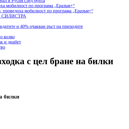
ал в Русия след бунта
ха мобилност по програма „Еразъм+“
а проведоха мобилност по програма „Еразъм+“
В СИЛИСТРА
идатите и 40% очакван ръст на приходите
по колко
ак и диабет
тво
ходка с цел бране на билки
на билки