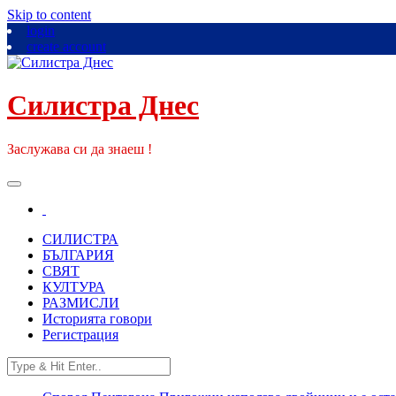
Skip to content
login
create account
Силистра Днес
Заслужава си да знаеш !
Toggle
navigation
СИЛИСТРА
БЪЛГАРИЯ
СВЯТ
КУЛТУРА
РАЗМИСЛИ
Историята говори
Регистрация