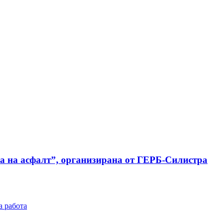
ка на асфалт”, организирана от ГЕРБ-Силистра
а работа