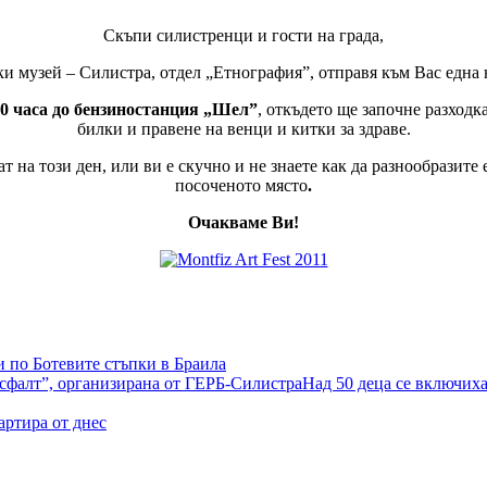
Скъпи силистренци и гости на града,
и музей – Силистра, отдел „Етнография”, отправя към Вас една
00 часа до бензиностанция „Шел”
, откъдето ще започне разходк
билки и правене на венци и китки за здраве.
т на този ден, или ви е скучно и не знаетe как да разнообразите
посоченото място
.
Очакваме Ви!
 по Ботевите стъпки в Браила
Над 50 деца се включиха
артира от днес