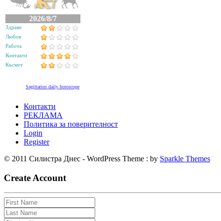
2026/8/7
Здраве
Любов
Работа
Контакти
Късмет
Sagittarius daily horoscope
Контакти
РЕКЛАМА
Политика за поверителност
Login
Register
© 2011 Силистра Днес - WordPress Theme : by
Sparkle Themes
Create Account