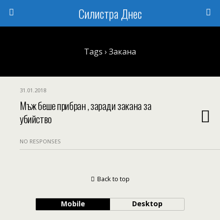
Силистра Днес
Tags › Закана
31.01.2018
Мъж беше прибран , заради закана за
убийство
NO RESPONSES
Back to top
Mobile
Desktop