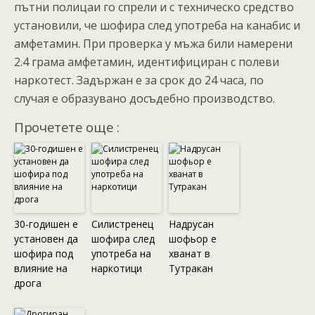
пътни полицаи го спрели и с техническо средство
установили, че шофира след употреба на канабис и
амфетамин. При проверка у мъжа били намерени
2.4 грама амфетамин, идентифициран с полеви
наркотест. Задържан е за срок до 24 часа, по
случая е образувано досъдебно производство.
Прочетете още :
30-годишен е
Силистренец
Надрусан
установен да
шофира след
шофьор е
шофира под
употреба на
хванат в
влияние на
наркотици
Тутракан
дрога