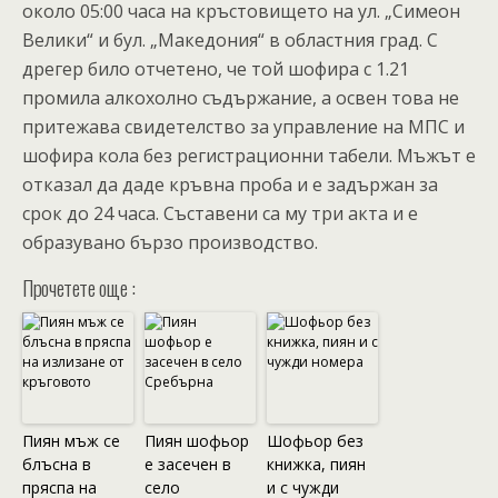
около 05:00 часа на кръстовището на ул. „Симеон
Велики“ и бул. „Македония“ в областния град. С
дрегер било отчетено, че той шофира с 1.21
промила алкохолно съдържание, а освен това не
притежава свидетелство за управление на МПС и
шофира кола без регистрационни табели. Мъжът е
отказал да даде кръвна проба и е задържан за
срок до 24 часа. Съставени са му три акта и е
образувано бързо производство.
Прочетете още :
Пиян мъж се
Пиян шофьор
Шофьор без
блъсна в
е засечен в
книжка, пиян
пряспа на
село
и с чужди