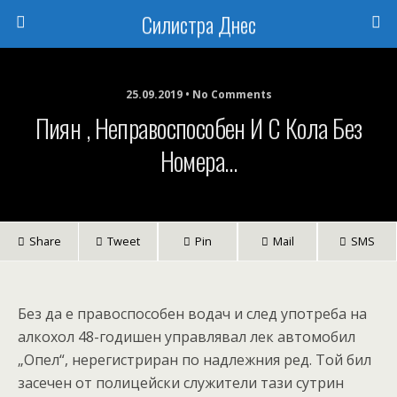
Силистра Днес
25.09.2019 • No Comments
Пиян , Неправоспособен И С Кола Без
Номера…
Share
Tweet
Pin
Mail
SMS
Без да е правоспособен водач и след употреба на
алкохол 48-годишен управлявал лек автомобил
„Опел“, нерегистриран по надлежния ред. Той бил
засечен от полицейски служители тази сутрин