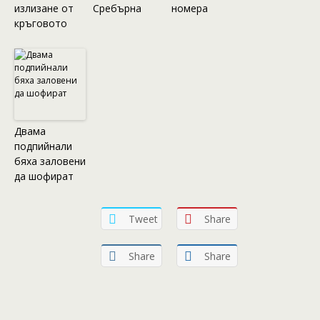
излизане от
Сребърна
номера
кръговото
Двама
подпийнали
бяха заловени
да шофират
Tweet
Share
Share
Share