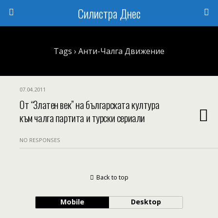
Силистра Днес
Tags › Анти-Чалга Движение
07.04.2011
От “Златен век” на българската култура
към чалга партита и турски сериали
NO RESPONSES
Back to top
Mobile
Desktop