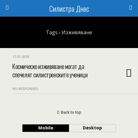
Силистра Днес
Tags › Изживяване
17.01.2018
Космическо изживяване могат да
спечелят силистренските ученици
NO RESPONSES
Back to top
Mobile
Desktop