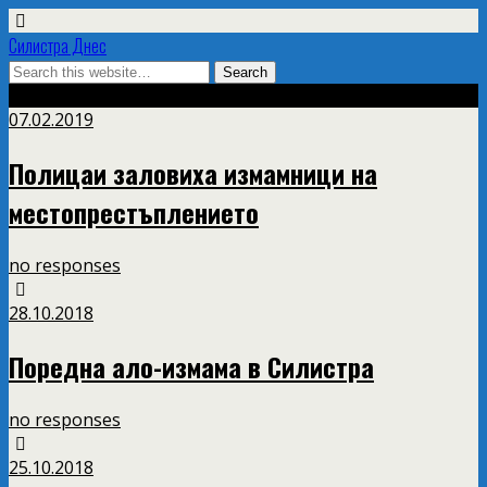
Силистра Днес
Tags › измама
07.02.2019
Полицаи заловиха измамници на
местопрестъплението
no responses
28.10.2018
Поредна ало-измама в Силистра
no responses
25.10.2018