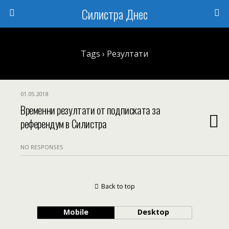
Силистра Днес
Tags › Резултати
01.05.2018
Временни резултати от подписката за
референдум в Силистра
NO RESPONSES
Back to top
Mobile
Desktop