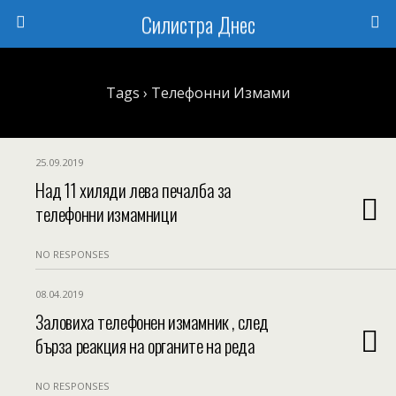
Силистра Днес
Tags › Телефонни Измами
25.09.2019
Над 11 хиляди лева печалба за
телефонни измамници
NO RESPONSES
08.04.2019
Заловиха телефонен измамник , след
бърза реакция на органите на реда
NO RESPONSES