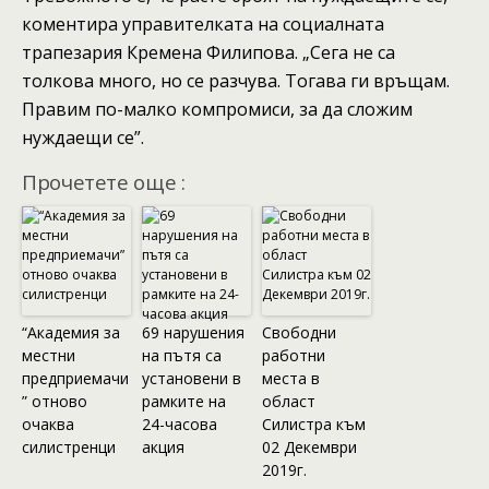
коментира управителката на социалната
трапезария Кремена Филипова. „Сега не са
толкова много, но се разчува. Тогава ги връщам.
Правим по-малко компромиси, за да сложим
нуждаещи се”.
Прочетете още :
“Академия за
69 нарушения
Свободни
местни
на пътя са
работни
предприемачи
установени в
места в
” отново
рамките на
област
очаква
24-часова
Силистра към
силистренци
акция
02 Декември
2019г.