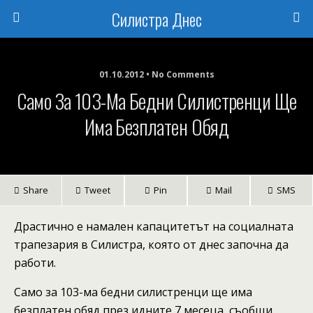
Силистра Днес
01.10.2012 • No Comments
Само За 103-Ма Бедни Силистренци Ще
Има Безплатен Обяд
Share
Tweet
Pin
Mail
SMS
Драстично е намален капацитетът на социалната
трапезария в Силистра, която от днес започна да
работи.
Само за 103-ма бедни силистренци ще има
безплатен обяд през идните 7 месеца, съобщи