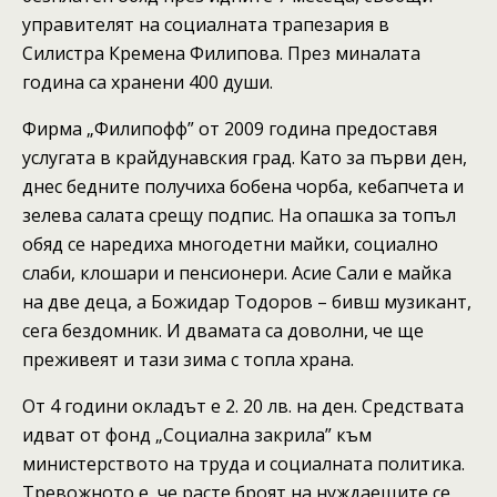
управителят на социалната трапезария в
Силистра Кремена Филипова. През миналата
година са хранени 400 души.
Фирма „Филипофф” от 2009 година предоставя
услугата в крайдунавския град. Като за първи ден,
днес бедните получиха бобена чорба, кебапчета и
зелева салата срещу подпис. На опашка за топъл
обяд се наредиха многодетни майки, социално
слаби, клошари и пенсионери. Асие Сали е майка
на две деца, а Божидар Тодоров – бивш музикант,
сега бездомник. И двамата са доволни, че ще
преживеят и тази зима с топла храна.
От 4 години окладът е 2. 20 лв. на ден. Средствата
идват от фонд „Социална закрила” към
министерството на труда и социалната политика.
Тревожното е, че расте броят на нуждаещите се,