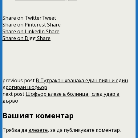
Share on Twitter
Tweet
Share on Pinterest
Share
Share on LinkedIn
Share
Share on Digg
Share
previous post
В Тутракан хванаха един пиян и един
дрогиран шофьор
next post
Шофьор влезе в болница , след удар в
дърво
Вашият коментар
Трябва да
влезете
, за да публикувате коментар.