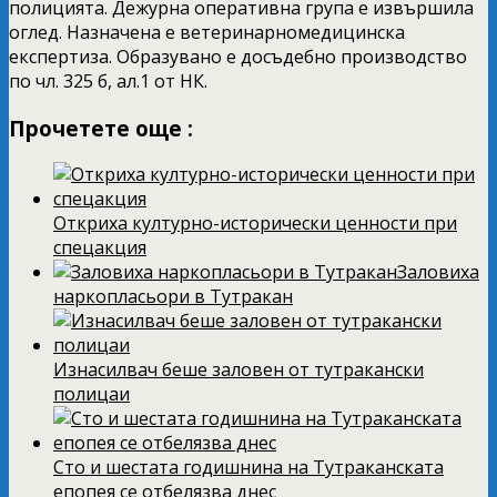
полицията. Дежурна оперативна група е извършила
оглед. Назначена е ветеринарномедицинска
експертиза. Образувано е досъдебно производство
по чл. 325 б, ал.1 от НК.
Прочетете още :
Откриха културно-исторически ценности при
спецакция
Заловиха
наркопласьори в Тутракан
Изнасилвач беше заловен от тутракански
полицаи
Сто и шестата годишнина на Тутраканската
епопея се отбелязва днес