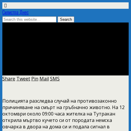
Силистра Днес
14.10.2019 • no comments
Полицията разследва мъртва
немска овчарка в Тутракан
Share
Tweet
Pin
Mail
SMS
Полицията разследва случай на противозаконно
причиняване на смърт на гръбначно животно. На 12
октомври около 09:00 часа жителка на Тутракан
открила мъртво кучето си от породата немска
овчарка в двора на дома си и подала сигнал в